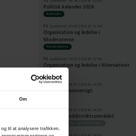
Opdateret: 06.08.2026 kl. 10:00
Politisk kalender 2026
Kalender
Opdateret: 30.07.2026 kl. 12:00
Organisation og ledelse i
Moderaterne
Moderaterne
Opdateret: 30.07.2026 kl. 12:00
Organisation og ledelse i Alternativet
Alternativet
Opdateret: 26.07.2026 kl. 14:00
Fuld ordføreroversigt
Ordførere
Om
Opdateret: 26.07.2026 kl. 14:00
Byer- og Landdistriktsområdet
Ordførere
By, og landdistrikter
 og til at analysere trafikken.
, annonceringspartnere og
Opdateret: 26.07.2026 kl. 14:00