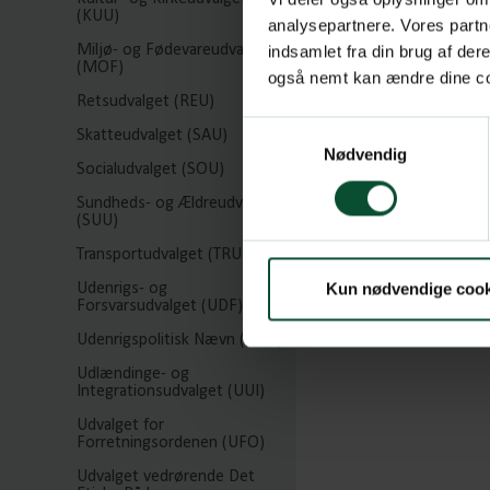
(KUU)
analysepartnere. Vores partn
Miljø- og Fødevareudvalget
indsamlet fra din brug af de
(MOF)
også nemt kan ændre dine coo
Retsudvalget (REU)
Samtykkevalg
Skatteudvalget (SAU)
Nødvendig
Socialudvalget (SOU)
Sundheds- og Ældreudvalget
(SUU)
Transportudvalget (TRU)
Kun nødvendige cook
Udenrigs- og
Forsvarsudvalget (UDF)
Udenrigspolitisk Nævn (UPN)
Udlændinge- og
Integrationsudvalget (UUI)
Udvalget for
Forretningsordenen (UFO)
Udvalget vedrørende Det