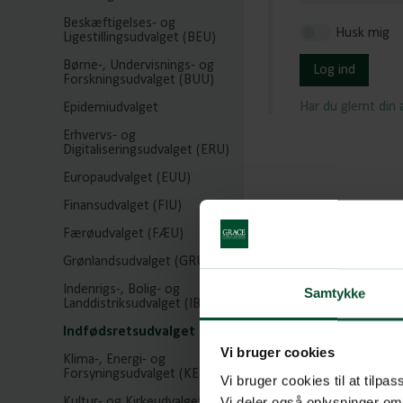
Beskæftigelses- og
Husk mig
Ligestillingsudvalget (BEU)
Børne-, Undervisnings- og
Log ind
Forskningsudvalget (BUU)
Har du glemt din
Epidemiudvalget
Erhvervs- og
Digitaliseringsudvalget (ERU)
Europaudvalget (EUU)
Finansudvalget (FIU)
Færøudvalget (FÆU)
Grønlandsudvalget (GRU)
Indenrigs-, Bolig- og
Samtykke
Landdistriksudvalget (IBL)
Indfødsretsudvalget (IFU)
Vi bruger cookies
Klima-, Energi- og
Forsyningsudvalget (KEF)
Vi bruger cookies til at tilpas
Vi deler også oplysninger om
Kultur- og Kirkeudvalget