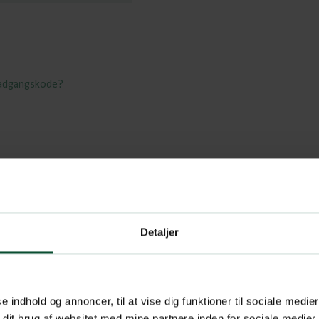
 adgangskode?
Detaljer
se indhold og annoncer, til at vise dig funktioner til sociale medier
 dit brug af websitet med mine partnere inden for sociale medier