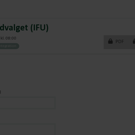
dvalget (IFU)
kl. 08:00
PDF
ntegration
l