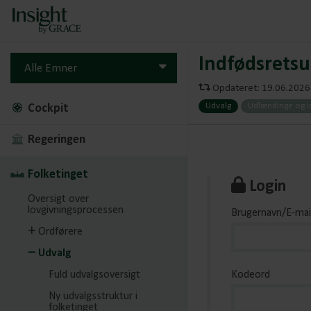
Indfødsretsu
Alle Emner
Opdateret: 19.06.2026 
Udvalg
Udlændinge og i
Cockpit
Regeringen
Folketinget
Login
Oversigt over
lovgivningsprocessen
Brugernavn/E-mai
Ordførere
Udvalg
Fuld udvalgsoversigt
Kodeord
Ny udvalgsstruktur i
folketinget