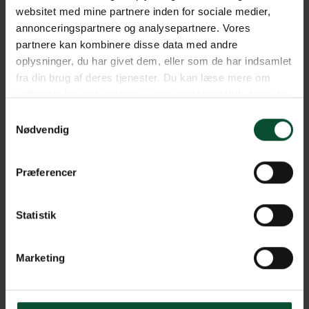
websitet med mine partnere inden for sociale medier,
annonceringspartnere og analysepartnere. Vores
partnere kan kombinere disse data med andre
oplysninger, du har givet dem, eller som de har indsamlet
fra din brug af deres tjenester. Du kan læse mere om
websitets brug af cookies i vores
cookiepolitik
, hvor du
også nemt kan ændre dine cookieindstillinger.
Samtykkevalg
Nødvendig
Præferencer
Statistik
Marketing