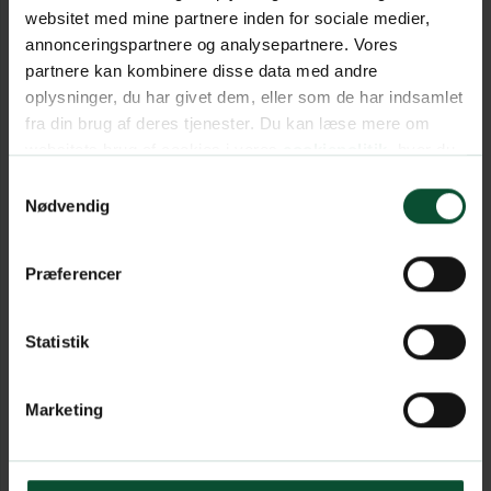
websitet med mine partnere inden for sociale medier,
annonceringspartnere og analysepartnere. Vores
partnere kan kombinere disse data med andre
oplysninger, du har givet dem, eller som de har indsamlet
fra din brug af deres tjenester. Du kan læse mere om
websitets brug af cookies i vores
cookiepolitik
, hvor du
også nemt kan ændre dine cookieindstillinger.
Samtykkevalg
Nødvendig
Præferencer
Statistik
Marketing