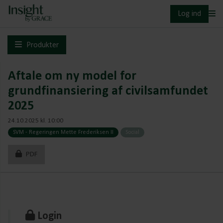
Log ind
Produkter
Aftale om ny model for
grundfinansiering af civilsamfundet
2025
24.10.2025 kl. 10:00
SVM - Regeringen Mette Frederiksen II
Social
PDF
Login