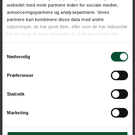
websitet med mine partnere inden for sociale medier,
annonceringspartnere og analysepartnere. Vores
partnere kan kombinere disse data med andre
oplysninger, du har givet dem, eller som de har indsamlet
fra din brug af deres tjenester. Du kan læse mere om
websitets brug af cookies i vores
cookiepolitik
, hvor du
også nemt kan ændre dine cookieindstillinger.
Samtykkevalg
Nødvendig
Præferencer
Statistik
Marketing