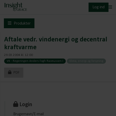
Log ind
Produkter
Aftale vedr. vindenergi og decentral
kraftvarme
29.03.2004 kl. 12:00
VK - Regeringen Anders Fogh Rasmussen I
Klima, energi og forsyning
PDF
Login
Brugernavn/E-mail