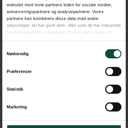
websitet med mine partnere inden for sociale medier,
annonceringspartnere og analysepartnere. Vores
partnere kan kombinere disse data med andre
oplysninger, du har givet dem, eller som de har indsamlet
fra din brug af deres tjenester. Du kan læse mere om
websitets brug af cookies i vores
cookiepolitik
, hvor du
også nemt kan ændre dine cookieindstillinger.
Samtykkevalg
Nødvendig
Præferencer
Statistik
Marketing