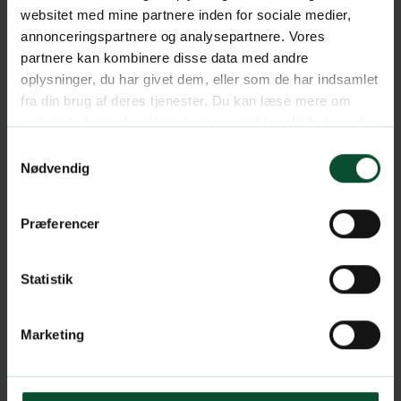
websitet med mine partnere inden for sociale medier,
annonceringspartnere og analysepartnere. Vores
partnere kan kombinere disse data med andre
oplysninger, du har givet dem, eller som de har indsamlet
fra din brug af deres tjenester. Du kan læse mere om
websitets brug af cookies i vores
cookiepolitik
, hvor du
også nemt kan ændre dine cookieindstillinger.
Samtykkevalg
Nødvendig
Præferencer
Statistik
Marketing