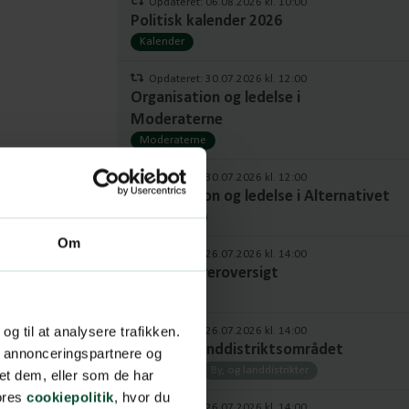
Opdateret: 06.08.2026 kl. 10:00
Politisk kalender 2026
Kalender
Opdateret: 30.07.2026 kl. 12:00
Organisation og ledelse i
Moderaterne
Moderaterne
Opdateret: 30.07.2026 kl. 12:00
Organisation og ledelse i Alternativet
Alternativet
Om
Opdateret: 26.07.2026 kl. 14:00
Fuld ordføreroversigt
Ordførere
 og til at analysere trafikken.
Opdateret: 26.07.2026 kl. 14:00
Byer- og Landdistriktsområdet
, annonceringspartnere og
Ordførere
By, og landdistrikter
et dem, eller som de har
vores
cookiepolitik
, hvor du
Opdateret: 26.07.2026 kl. 14:00