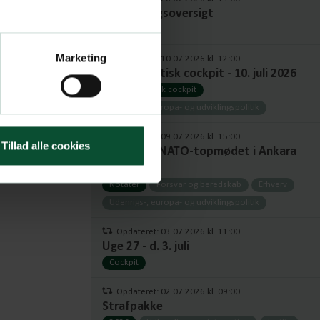
Fuld udvalgsoversigt
Udvalg
Marketing
Opdateret: 10.07.2026 kl. 12:00
Europapolitisk cockpit - 10. juli 2026
Europapolitisk cockpit
Udenrigs-, europa- og udviklingspolitik
Opdateret: 09.07.2026 kl. 15:00
Tillad alle cookies
Notat om NATO-topmødet i Ankara
2026
Notater
Forsvar og beredskab
Erhverv
Udenrigs-, europa- og udviklingspolitik
Opdateret: 03.07.2026 kl. 11:00
Uge 27 - d. 3. juli
Cockpit
Opdateret: 02.07.2026 kl. 09:00
Strafpakke