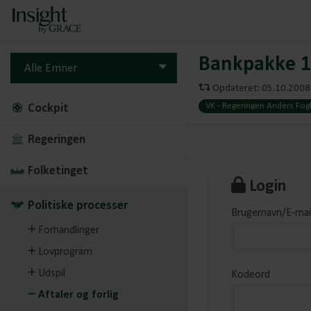
Bankpakke 1 -
Alle Emner
Opdateret: 05.10.2008 
VK - Regeringen Anders Fog
Cockpit
Regeringen
Folketinget
Login
Politiske processer
Brugernavn/E-mai
Forhandlinger
Lovprogram
Udspil
Kodeord
Aftaler og forlig