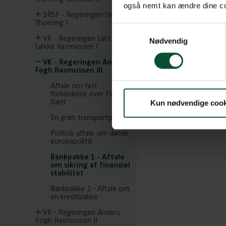
også nemt kan ændre dine coo
SRSF - Regeringen Helle
Thorning I
Samtykkevalg
VK - Regeringen Lars
Nødvendig
Løkke Rasmussen I
VK - Regeringen Anders
Fogh Rasmussen III
Aftale om fast
forbindelse over Femern
Bælt
Kun nødvendige cook
En grøn transportpolitik
Politisk aftale om dansk
europapolitik
Bankpakke 1 - Aftale
om sikring af finansiel
stabilitet
Bankpakke 2 - Aftale om
en kreditpakke
VK - Regeringen Anders
Fogh Rasmussen II