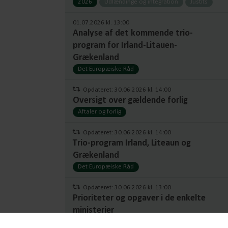
2026
Udlændinge og integration
Justits
01.07.2026 kl. 13:00
Analyse af det kommende trio-
program for Irland-Litauen-
Grækenland
Det Europæiske Råd
Opdateret: 30.06.2026 kl. 14:00
Oversigt over gældende forlig
Aftaler og forlig
Opdateret: 30.06.2026 kl. 14:00
Trio-program Irland, Liteaun og
Grækenland
Det Europæiske Råd
Opdateret: 30.06.2026 kl. 13:00
Prioriteter og opgaver i de enkelte
ministerier
Ministerier
Persondatapolitik
Cookiepolitik
Om GRACE