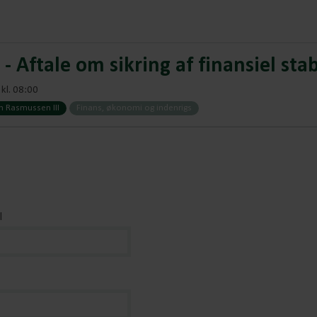
 Aftale om sikring af finansiel stab
kl. 08:00
h Rasmussen III
Finans, økonomi og indenrigs
l