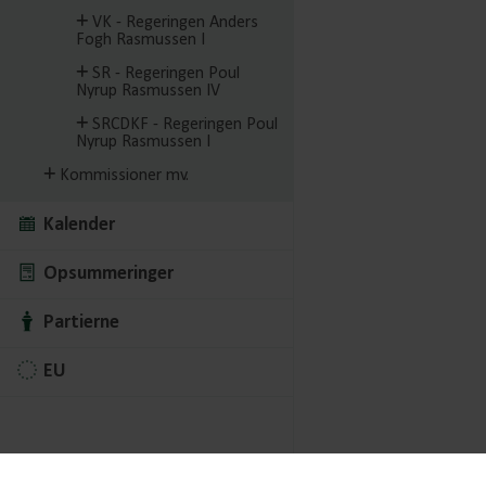
VK - Regeringen Anders
Fogh Rasmussen I
SR - Regeringen Poul
Nyrup Rasmussen IV
SRCDKF - Regeringen Poul
Nyrup Rasmussen I
Kommissioner mv.
Kalender
Opsummeringer
Partierne
EU
© 2015-2024 GRACE Public Affairs A/S | Amagertorv 1 | 1160 Københa