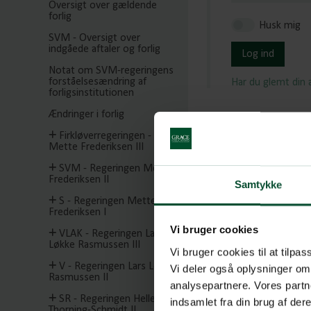
Oversigt over gældende
forlig
Husk mig
SVM - Oversigt over
indgåede aftaler og forlig
Log ind
Notat om SVM-regeringens
forståelsesændring af
Har du glemt din
forligsinstitutionen
Ændringer i forlig
Firkløverregeringen -
Mette Frederiksen III
SVM - Regeringen Mette
Frederiksen II
Samtykke
S - Regeringen Mette
Frederiksen I
Vi bruger cookies
VLAK - Regeringen Lars
Løkke Rasmussen III
Vi bruger cookies til at tilpas
V - Regeringen Lars Løkke
Vi deler også oplysninger om
Rasmussen II
analysepartnere. Vores partn
SR - Regeringen Helle
indsamlet fra din brug af de
Thorning-Schmidt II