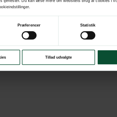
res tjenester. Du kan læse mere om websitets brug af cookies i 
kieindstillinger.
Præferencer
Statistik
ies
Tillad udvalgte