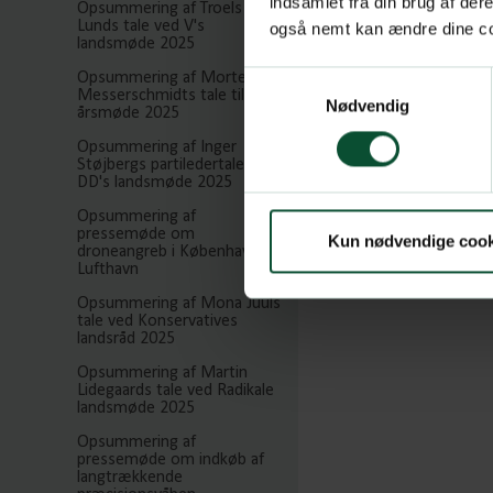
indsamlet fra din brug af de
Opsummering af Troels
Lunds tale ved V's
også nemt kan ændre dine coo
landsmøde 2025
Opsummering af Morten
Samtykkevalg
Messerschmidts tale til DF's
Nødvendig
årsmøde 2025
Opsummering af Inger
Støjbergs partiledertale til
DD's landsmøde 2025
Opsummering af
pressemøde om
Kun nødvendige cook
droneangreb i Københavns
Lufthavn
Opsummering af Mona Juuls
tale ved Konservatives
landsråd 2025
Opsummering af Martin
Lidegaards tale ved Radikale
landsmøde 2025
Opsummering af
pressemøde om indkøb af
langtrækkende