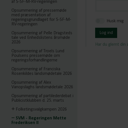
af S-SF-M-RV-regeringen
Opsummering af pressemøde
med præsentation af
regeringsgrundlaget for S-SF-M-
Husk mig
RV-regeringen
Log ind
Opsummering af Pelle Dragsteds
tale ved Enhedslistens årsmøde
2026
Har du glemt din
Opsummering af Troels Lund
Poulsens pressemøde om
regeringsforhandlingerne
Opsummering af Franciska
Rosenkildes landsmødetale 2026
Opsummering af Alex
Vanopslaghs landsmødetale 2026
Opsummering af partilederdebat i
Publicistklubben d. 25. marts
Folketingsvalgkampen 2026
SVM - Regeringen Mette
Frederiksen II