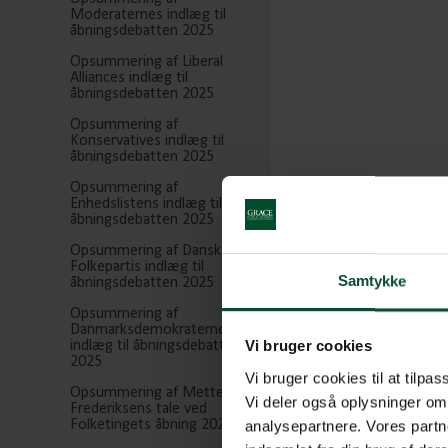
Moderaternes indlæg til
åbningsdebatten 2025
Opsummering af Liberal
Alliances indlæg til
åbningsdebatten 2025
Opsummering af
Konservatives indlæg til
åbningsdebatten 2025
Opsummering af
Enhedslistens indlæg til
åbningsdebatten 2025
Opsummering af Dansk
Folkepartis indlæg til
Samtykke
åbningsdebatten 2025
Opsummering af
Danmarksdemokraternes
Vi bruger cookies
indlæg til åbningsdebatten
2025
Vi bruger cookies til at tilpas
Opsummering af Mette
Vi deler også oplysninger om
Frederiksens tale ved
Folketingets åbning 2025
analysepartnere. Vores partn