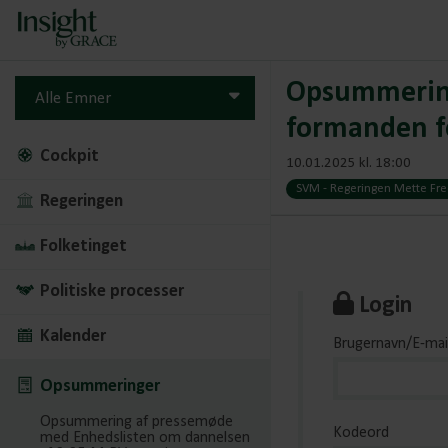
Opsummering
Alle Emner
formanden fo
Cockpit
10.01.2025 kl. 18:00
SVM - Regeringen Mette Fred
Regeringen
Folketinget
Politiske processer
Login
Kalender
Brugernavn/E-mai
Opsummeringer
Opsummering af pressemøde
Kodeord
med Enhedslisten om dannelsen