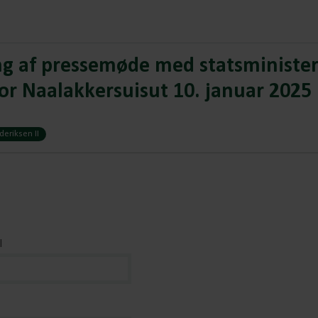
 af pressemøde med statsministe
r Naalakkersuisut 10. januar 2025
eriksen II
l