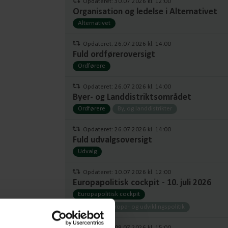
Opdateret: 30.07.2026 kl. 12:00
Organisation og ledelse i Alternativet
Alternativet
Opdateret: 26.07.2026 kl. 14:00
Fuld ordføreroversigt
Ordførere
Opdateret: 26.07.2026 kl. 14:00
Byer- og Landdistriktsområdet
Ordførere
By, og landdistrikter
Opdateret: 26.07.2026 kl. 14:00
Fuld udvalgsoversigt
Udvalg
Opdateret: 10.07.2026 kl. 12:00
Europapolitisk cockpit - 10. juli 2026
Europapolitisk cockpit
Udenrigs-, europa- og udviklingspolitik
Opdateret: 09.07.2026 kl. 15:00