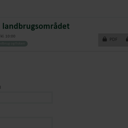
g landbrugsområdet
kl. 10:00
PDF
ndbrug og fiskeri
l