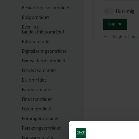
Beskæftigelsesområdet
Husk mig
Boligområdet
Log ind
Byer- og
Landdistriktsområdet
Har du glemt din
Børneområdet
Digitaliseringsområdet
Dyrevelfærdsområdet
Erhvervsområdet
EU-området
Familieområdet
Finansområdet
Fiskeriområdet
Forbrugerområdet
Forskningsområdet
Forsvarsområdet