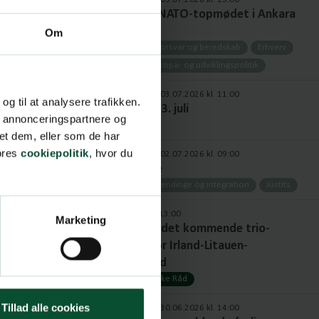
Notat om NATO-topmødet i Ankara
2026
Om
Notater
Forsvar og beredskab
Erhverv
Udenrigs-, europa- og udviklingspolitik
Opdateret: 03.07.2026 kl. 11:00
 og til at analysere trafikken.
Uge 27 - d. 3. juli
, annonceringspartnere og
Cockpit
et dem, eller som de har
vores
cookiepolitik
, hvor du
Opdateret: 02.07.2026 kl. 09:00
Strafpakke
2026
Udlændinge og integration
Justits
01.07.2026 kl. 13:00
Marketing
Analyse af det kommende trio-
program for Irland-Litauen-
Grækenland
Det Europæiske Råd
Tillad alle cookies
Opdateret: 30.06.2026 kl. 14:00