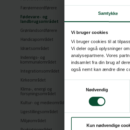
Færøerneordførere
Samtykke
Fødevare- og
landbrugsområdet
Grønlandsordførere
Vi bruger cookies
Handicapområdet
Vi bruger cookies til at tilpas
Vi deler også oplysninger om
Idrætsområdet
analysepartnere. Vores partn
Indenrigs- og
indsamlet fra din brug af de
kommunalområdet
også nemt kan ændre dine coo
Integrationsområdet
Kirkeområdet
Samtykkevalg
Klima-, energi og
Nødvendig
forsyningsområdet
Kultur- og medieområdet
Ligestillingsområdet
Miljøområdet
Kun nødvendige cook