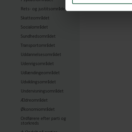
Psykiatriområdet
Rets- og justitsområdet
Skatteområdet
Socialområdet
Sundhedsområdet
Transportområdet
Uddannelsesområdet
Udenrigsområdet
Udlændingeområdet
Udviklingsområdet
Undervisningsområdet
Ældreområdet
Økonomiområdet
Ordførere efter parti og
storkreds