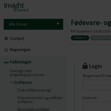
Fødevare- o
Alle Emner
Opdateret: 24.06.2026 
Ordførere
Fødevarer, la
Cockpit
Regeringen
Folketinget
Login
Oversigt over
lovgivningsprocessen
Brugernavn/E-mai
Ordførere
Fuld ordføreroversigt
Statsministeriet og politiske
Kodeord
ordførere
Beredskabsområdet