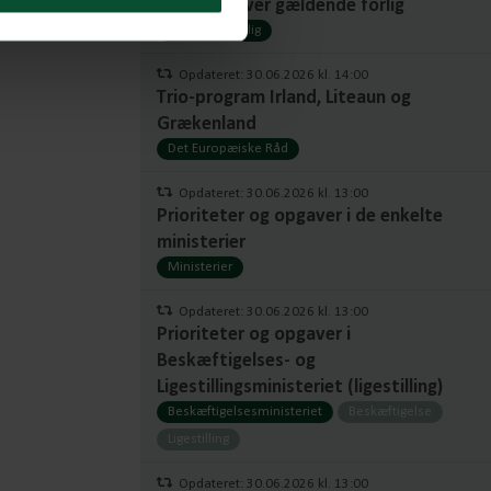
Oversigt over gældende forlig
Aftaler og forlig
Opdateret: 30.06.2026 kl. 14:00
Trio-program Irland, Liteaun og
Grækenland
Det Europæiske Råd
Opdateret: 30.06.2026 kl. 13:00
Prioriteter og opgaver i de enkelte
ministerier
Ministerier
Opdateret: 30.06.2026 kl. 13:00
Prioriteter og opgaver i
Beskæftigelses- og
Ligestillingsministeriet (ligestilling)
Beskæftigelsesministeriet
Beskæftigelse
Ligestilling
Opdateret: 30.06.2026 kl. 13:00