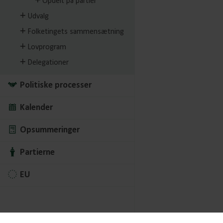
Opdelt på partier
Udvalg
Folketingets sammensætning
Lovprogram
Delegationer
Politiske processer
Kalender
Opsummeringer
Partierne
EU