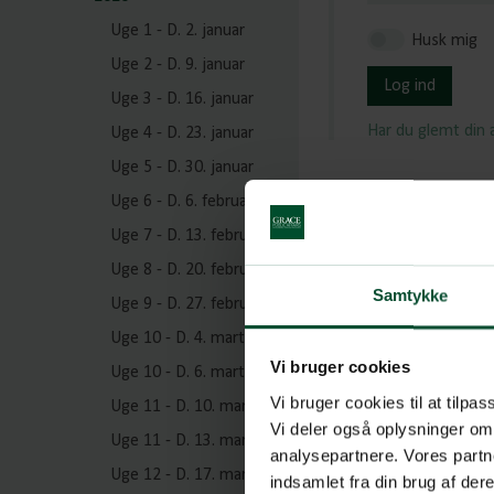
Uge 1 - D. 2. januar
Husk mig
Uge 2 - D. 9. januar
Log ind
Uge 3 - D. 16. januar
Har du glemt din
Uge 4 - D. 23. januar
Uge 5 - D. 30. januar
Uge 6 - D. 6. februar
Uge 7 - D. 13. februar
Uge 8 - D. 20. februar
Samtykke
Uge 9 - D. 27. februar
Uge 10 - D. 4. marts
Vi bruger cookies
Uge 10 - D. 6. marts
Vi bruger cookies til at tilpas
Uge 11 - D. 10. marts
Vi deler også oplysninger om
Uge 11 - D. 13. marts
analysepartnere. Vores partn
Uge 12 - D. 17. marts
indsamlet fra din brug af de