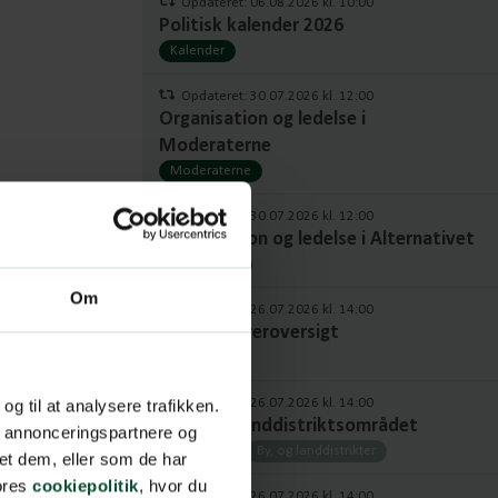
Opdateret: 06.08.2026 kl. 10:00
Politisk kalender 2026
Kalender
Opdateret: 30.07.2026 kl. 12:00
Organisation og ledelse i
Moderaterne
Moderaterne
Opdateret: 30.07.2026 kl. 12:00
Organisation og ledelse i Alternativet
Alternativet
Om
Opdateret: 26.07.2026 kl. 14:00
Fuld ordføreroversigt
Ordførere
Opdateret: 26.07.2026 kl. 14:00
 og til at analysere trafikken.
Byer- og Landdistriktsområdet
, annonceringspartnere og
Ordførere
By, og landdistrikter
et dem, eller som de har
vores
cookiepolitik
, hvor du
Opdateret: 26.07.2026 kl. 14:00