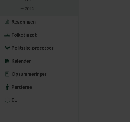
2023
2024
Regeringen
Folketinget
Politiske processer
Kalender
Opsummeringer
Partierne
EU