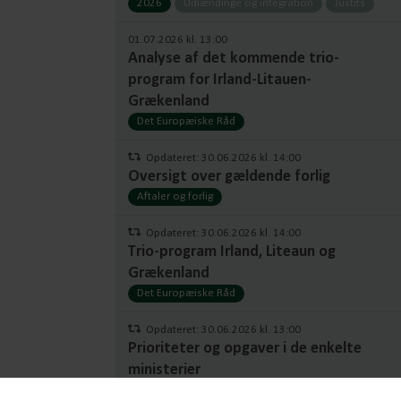
2026
Udlændinge og integration
Justits
01.07.2026 kl. 13:00
Analyse af det kommende trio-
program for Irland-Litauen-
Grækenland
Det Europæiske Råd
Opdateret: 30.06.2026 kl. 14:00
Oversigt over gældende forlig
Aftaler og forlig
Opdateret: 30.06.2026 kl. 14:00
Trio-program Irland, Liteaun og
Grækenland
Det Europæiske Råd
Opdateret: 30.06.2026 kl. 13:00
Prioriteter og opgaver i de enkelte
ministerier
Ministerier