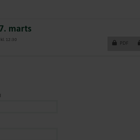
27. marts
kl. 12:30
PDF
l