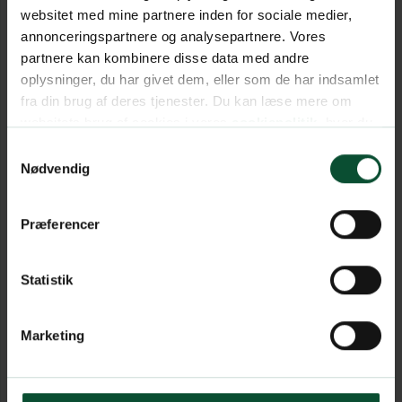
websitet med mine partnere inden for sociale medier,
annonceringspartnere og analysepartnere. Vores
partnere kan kombinere disse data med andre
oplysninger, du har givet dem, eller som de har indsamlet
fra din brug af deres tjenester. Du kan læse mere om
websitets brug af cookies i vores
cookiepolitik
, hvor du
også nemt kan ændre dine cookieindstillinger.
Samtykkevalg
Nødvendig
Præferencer
Statistik
Marketing