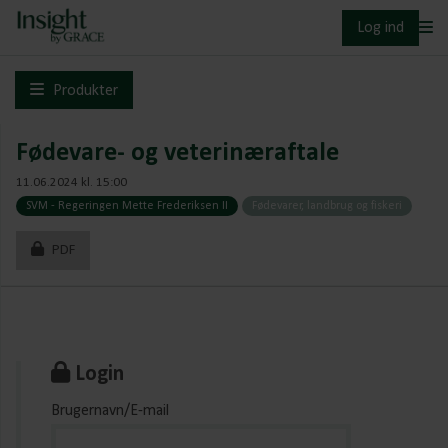
Log ind
Produkter
Fødevare- og veterinæraftale
11.06.2024 kl. 15:00
SVM - Regeringen Mette Frederiksen II
Fødevarer, landbrug og fiskeri
PDF
Login
Brugernavn/E-mail