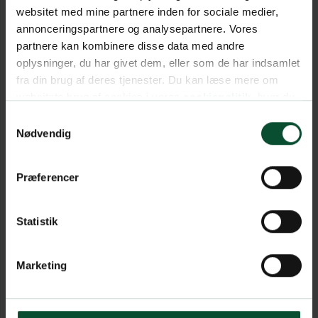
websitet med mine partnere inden for sociale medier,
annonceringspartnere og analysepartnere. Vores
partnere kan kombinere disse data med andre
oplysninger, du har givet dem, eller som de har indsamlet
fra din brug af deres tjenester. Du kan læse mere om
websitets brug af cookies i vores
cookiepolitik
, hvor du
også nemt kan ændre dine cookieindstillinger.
Samtykkevalg
Nødvendig
Præferencer
Statistik
Marketing