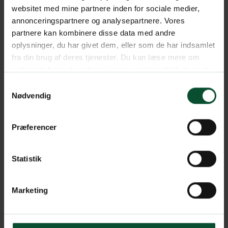
websitet med mine partnere inden for sociale medier,
annonceringspartnere og analysepartnere. Vores
partnere kan kombinere disse data med andre
oplysninger, du har givet dem, eller som de har indsamlet
fra din brug af deres tjenester. Du kan læse mere om
websitets brug af cookies i vores
cookiepolitik
, hvor du
også nemt kan ændre dine cookieindstillinger.
Samtykkevalg
Nødvendig
Præferencer
Statistik
Marketing