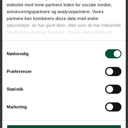
websitet med mine partnere inden for sociale medier,
annonceringspartnere og analysepartnere. Vores
partnere kan kombinere disse data med andre
oplysninger, du har givet dem, eller som de har indsamlet
fra din brug af deres tjenester. Du kan læse mere om
websitets brug af cookies i vores
cookiepolitik
, hvor du
også nemt kan ændre dine cookieindstillinger.
Samtykkevalg
Nødvendig
Præferencer
Statistik
Marketing