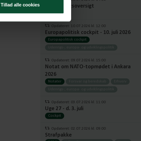
Tillad alle cookies
Fuld udvalgsoversigt
Udvalg
Opdateret: 10.07.2026 kl. 12:00
Europapolitisk cockpit - 10. juli 2026
Europapolitisk cockpit
Udenrigs-, europa- og udviklingspolitik
Opdateret: 09.07.2026 kl. 15:00
Notat om NATO-topmødet i Ankara
2026
Notater
Forsvar og beredskab
Erhverv
Udenrigs-, europa- og udviklingspolitik
Opdateret: 03.07.2026 kl. 11:00
Uge 27 - d. 3. juli
Cockpit
Opdateret: 02.07.2026 kl. 09:00
Strafpakke