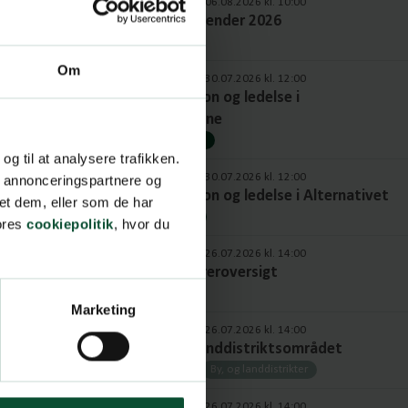
Opdateret: 06.08.2026 kl. 10:00
Politisk kalender 2026
Kalender
Om
Opdateret: 30.07.2026 kl. 12:00
Organisation og ledelse i
Moderaterne
Moderaterne
 og til at analysere trafikken.
Opdateret: 30.07.2026 kl. 12:00
, annonceringspartnere og
Organisation og ledelse i Alternativet
et dem, eller som de har
Alternativet
vores
cookiepolitik
, hvor du
Opdateret: 26.07.2026 kl. 14:00
Fuld ordføreroversigt
Ordførere
Marketing
Opdateret: 26.07.2026 kl. 14:00
Byer- og Landdistriktsområdet
Ordførere
By, og landdistrikter
Opdateret: 26.07.2026 kl. 14:00