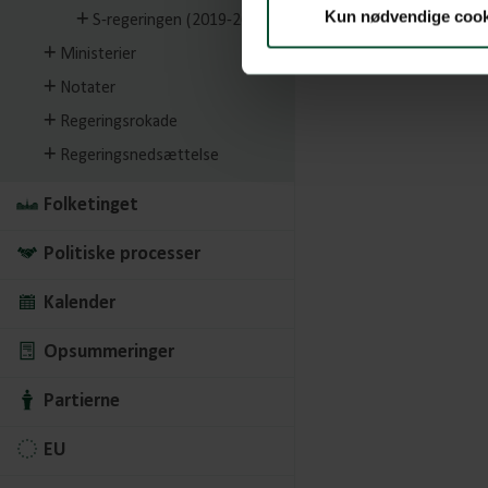
Kun nødvendige cook
S-regeringen (2019-2022)
Ministerier
Notater
Regeringsrokade
Regeringsnedsættelse
Folketinget
Politiske processer
Kalender
Opsummeringer
Partierne
EU