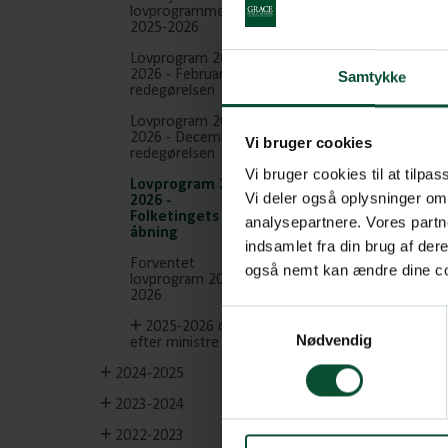
lovprogrammet
2025-2026
Husk mig
Lovprogram 2025-
2026 - Februar-
Samtykke
Log ind
redegørelsen
Har du glemt din
Lovprogram 2025-
2026 - December-
Vi bruger cookies
redegørelsen
Vi bruger cookies til at tilpas
Lovprogram 2025-
Vi deler også oplysninger om
2026 -
Folketingets
analysepartnere. Vores partn
åbning
indsamlet fra din brug af de
Forventet
også nemt kan ændre dine coo
lovprogram 2025-
2026
Samtykkevalg
2025-2026 opdelt
Nødvendig
efter ministre
2024-2025
2023-2024
2022-2023