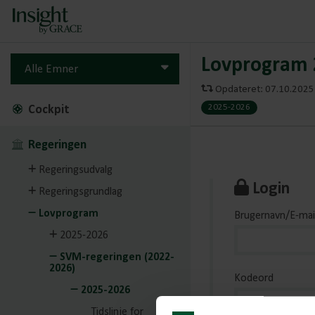
Lovprogram 2
Alle Emner
Opdateret: 07.10.2025 
2025-2026
Cockpit
Regeringen
Regeringsudvalg
Login
Regeringsgrundlag
Lovprogram
Brugernavn/E-mai
2025-2026
SVM-regeringen (2022-
2026)
Kodeord
2025-2026
Tidslinje for