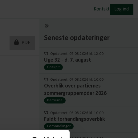
Kontakt
Log ind
Seneste opdateringer
PDF
Opdateret: 07.08.2026 kl. 12:00
Uge 32 - d. 7. august
Cockpit
Opdateret: 07.08.2026 kl. 10:00
Overblik over partiernes
sommergruppemøder 2026
Partierne
Opdateret: 06.08.2026 kl. 10:00
Fuldt forhandlingsoverblik
Forhandlinger