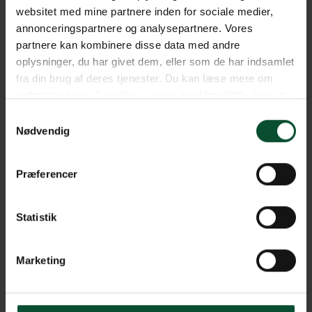
websitet med mine partnere inden for sociale medier,
annonceringspartnere og analysepartnere. Vores
partnere kan kombinere disse data med andre
oplysninger, du har givet dem, eller som de har indsamlet
fra din brug af deres tjenester. Du kan læse mere om
websitets brug af cookies i vores
cookiepolitik
, hvor du
også nemt kan ændre dine cookieindstillinger.
Samtykkevalg
Nødvendig
Præferencer
Statistik
Marketing