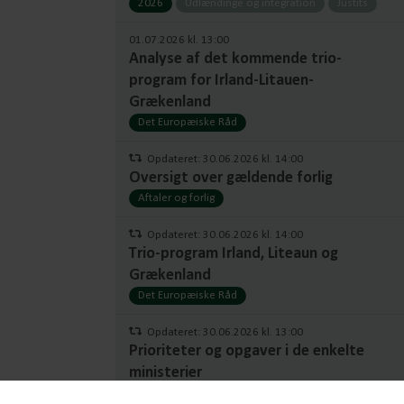
2026
Udlændinge og integration
Justits
01.07.2026 kl. 13:00
Analyse af det kommende trio-
program for Irland-Litauen-
Grækenland
Det Europæiske Råd
Opdateret: 30.06.2026 kl. 14:00
Oversigt over gældende forlig
Aftaler og forlig
Opdateret: 30.06.2026 kl. 14:00
Trio-program Irland, Liteaun og
Grækenland
Det Europæiske Råd
Opdateret: 30.06.2026 kl. 13:00
Prioriteter og opgaver i de enkelte
ministerier
Ministerier