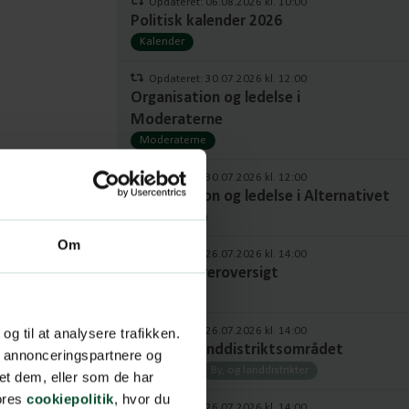
Opdateret: 06.08.2026 kl. 10:00
Politisk kalender 2026
Kalender
Opdateret: 30.07.2026 kl. 12:00
Organisation og ledelse i
Moderaterne
Moderaterne
Opdateret: 30.07.2026 kl. 12:00
Organisation og ledelse i Alternativet
Alternativet
Om
Opdateret: 26.07.2026 kl. 14:00
Fuld ordføreroversigt
Ordførere
Opdateret: 26.07.2026 kl. 14:00
 og til at analysere trafikken.
Byer- og Landdistriktsområdet
, annonceringspartnere og
Ordførere
By, og landdistrikter
et dem, eller som de har
vores
cookiepolitik
, hvor du
Opdateret: 26.07.2026 kl. 14:00