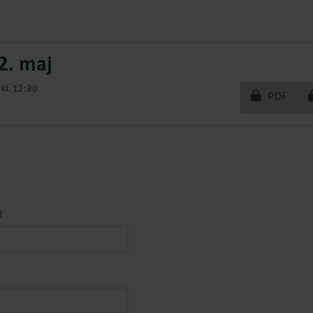
22. maj
kl. 12:30
PDF
l