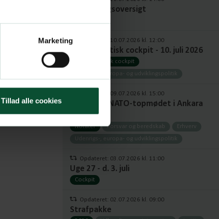
Fuld udvalgsoversigt
Udvalg
Marketing
Opdateret: 10.07.2026 kl. 12:00
Europapolitisk cockpit - 10. juli 2026
Europapolitisk cockpit
Udenrigs-, europa- og udviklingspolitik
Opdateret: 09.07.2026 kl. 15:00
Tillad alle cookies
Notat om NATO-topmødet i Ankara
2026
Notater
Forsvar og beredskab
Erhverv
Udenrigs-, europa- og udviklingspolitik
Opdateret: 03.07.2026 kl. 11:00
Uge 27 - d. 3. juli
Cockpit
Opdateret: 02.07.2026 kl. 09:00
Strafpakke