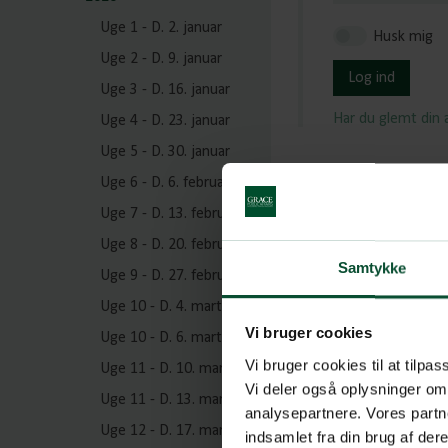
Uge 1 - D. 2. januar
Husk mig
Uge 2 - D. 9. januar
Log ind
Uge 3 - D. 16. januar
Har du glemt din
Uge 4 - D. 23. januar
Uge 5 - D. 30. januar
Uge 6 - D. 6. februar
Uge 7 - D. 13. februar
Uge 8 - D. 20. februar
Samtykke
Uge 9 - D. 27. februar
Uge 10 - D. 4. marts
Vi bruger cookies
Uge 10 - D. 6. marts
Vi bruger cookies til at tilpas
Uge 11 - D. 10. marts
Vi deler også oplysninger om
Uge 11 - D. 13. marts
analysepartnere. Vores partn
Uge 12 - D. 17. marts
indsamlet fra din brug af de