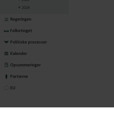
2023
2024
Regeringen
Folketinget
Politiske processer
Kalender
Opsummeringer
Partierne
EU