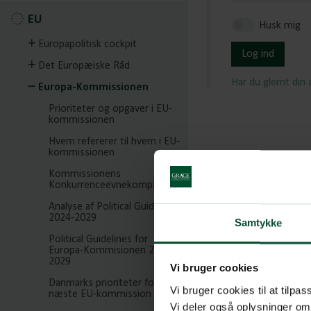
EU
Husk mig
Europapolitisk cockpit
Log ind
Det Europæiske Råd
Har du glemt din
Europa-Kommissionen
Prioriteter og opgaver i EU-
kommissionen
Hvem refererer til hvem i EU-
kommissionen
Kommissionens
Konkurrenceevnekompas
Analyse af Political Guidelines
2024-2029
Samtykke
Political Guidelines for
Europa-Kommisionen 2024-
2029
Vi bruger cookies
Danmarks prioriteter for den
Vi bruger cookies til at tilpas
næste EU-kommission
Vi deler også oplysninger om