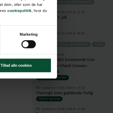
Udenrigs-, europa- og udviklingspolitik
et dem, eller som de har
vores
cookiepolitik
, hvor du
Opdateret: 03.07.2026 kl. 11:00
Uge 27 - d. 3. juli
Cockpit
Opdateret: 02.07.2026 kl. 09:00
Marketing
Strafpakke
2026
Udlændinge og integration
Justits
01.07.2026 kl. 13:00
Analyse af det kommende trio-
Tillad alle cookies
program for Irland-Litauen-
Grækenland
Det Europæiske Råd
Opdateret: 30.06.2026 kl. 14:00
Oversigt over gældende forlig
Aftaler og forlig
Opdateret: 30.06.2026 kl. 14:00