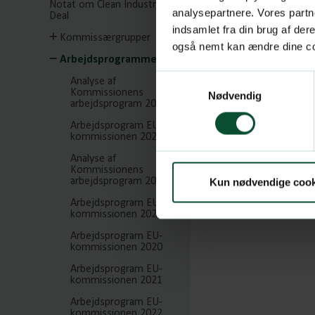
Notat om Clean Industrial
analysepartnere. Vores partn
Deal
indsamlet fra din brug af de
Kommissærgrupper
også nemt kan ændre dine coo
Arbejdsprogrammer
Samtykkevalg
Analyse af
Kommissionens
Nødvendig
arbejdsprogram 2026
Arbejdsprogram EU-
kommissionen 2026
Analyse af
Kommissionens
arbejdsprogram 2025
Kun nødvendige cook
Arbejdsprogram EU-
kommissionen 2025
Arbejdsprogram EU-
kommissionen 2020
Arbejdsprogram EU-
kommissionen 2021
Arbejdsprogram EU-
kommissionen 2022