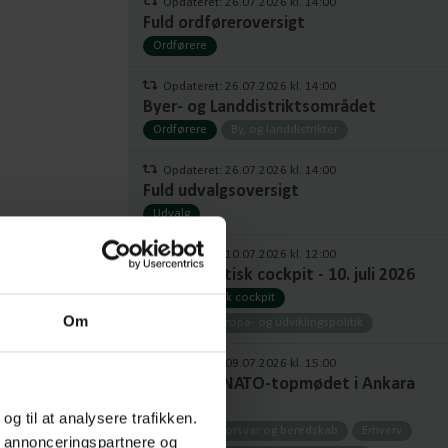
Opdateret: 26.07.2026 kl. 14:00
Fuld ordføreroversigt
Ordførere
Opdateret: 26.07.2026 kl. 14:00
Byer- og Landdistriktsområdet
Ordførere
By, og landdistrikter
Opdateret: 26.07.2026 kl. 14:00
Fuld udvalgsoversigt
Udvalg
Opdateret: 10.07.2026 kl. 12:00
Europapolitisk cockpit - 10. juli 2026
Europapolitisk cockpit
Om
Udenrigs-, europa- og udviklingspolitik
Opdateret: 09.07.2026 kl. 15:00
Notat om NATO-topmødet i Ankara
2026
 og til at analysere trafikken.
Notater
Forsvar og beredskab
Erhverv
, annonceringspartnere og