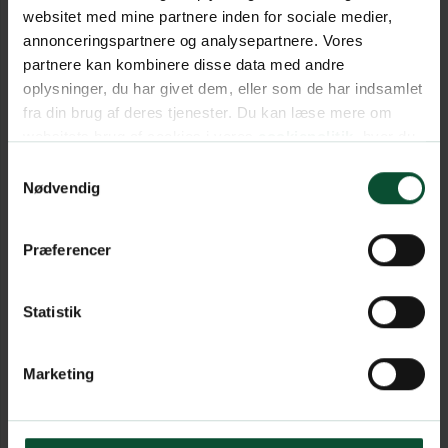
websitet med mine partnere inden for sociale medier,
annonceringspartnere og analysepartnere. Vores
partnere kan kombinere disse data med andre
oplysninger, du har givet dem, eller som de har indsamlet
fra din brug af deres tjenester. Du kan læse mere om
websitets brug af cookies i vores
cookiepolitik
, hvor du
også nemt kan ændre dine cookieindstillinger.
Samtykkevalg
Nødvendig
Præferencer
Statistik
Marketing