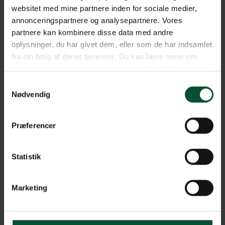
websitet med mine partnere inden for sociale medier,
annonceringspartnere og analysepartnere. Vores
partnere kan kombinere disse data med andre
oplysninger, du har givet dem, eller som de har indsamlet
fra din brug af deres tjenester. Du kan læse mere om
websitets brug af cookies i vores
cookiepolitik
, hvor du
også nemt kan ændre dine cookieindstillinger.
Samtykkevalg
Nødvendig
Præferencer
Statistik
Marketing