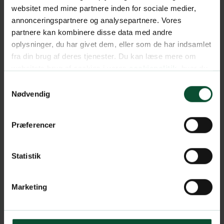
websitet med mine partnere inden for sociale medier,
annonceringspartnere og analysepartnere. Vores
partnere kan kombinere disse data med andre
oplysninger, du har givet dem, eller som de har indsamlet
fra din brug af deres tjenester. Du kan læse mere om
websitets brug af cookies i vores
cookiepolitik
, hvor du
også nemt kan ændre dine cookieindstillinger.
Samtykkevalg
Nødvendig
Præferencer
Statistik
Marketing