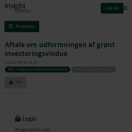
Log ind
Produkter
Aftale om udformningen af grønt
investeringsvindue
30.01.2025 kl. 14:30
SVM - Regeringen Mette Frederiksen II
Klima, energi og forsyning
PDF
Login
Brugernavn/E-mail