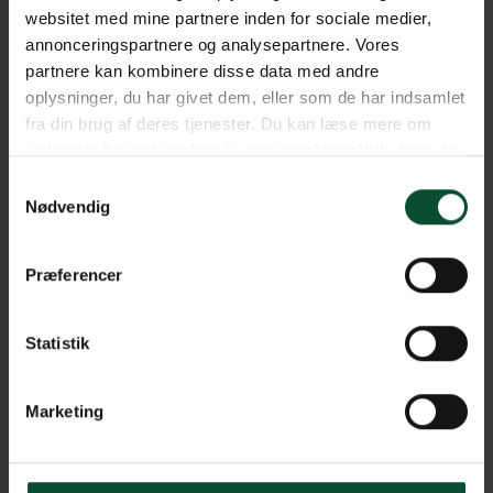
websitet med mine partnere inden for sociale medier,
annonceringspartnere og analysepartnere. Vores
partnere kan kombinere disse data med andre
oplysninger, du har givet dem, eller som de har indsamlet
fra din brug af deres tjenester. Du kan læse mere om
websitets brug af cookies i vores
cookiepolitik
, hvor du
også nemt kan ændre dine cookieindstillinger.
Samtykkevalg
Nødvendig
Præferencer
Statistik
Marketing