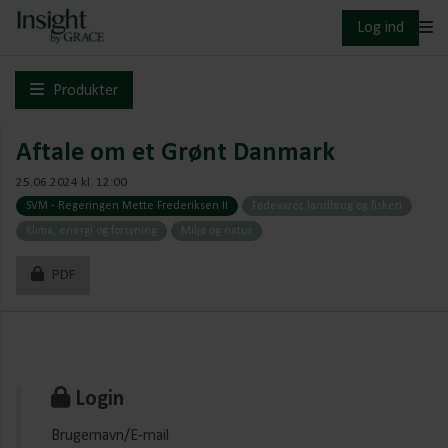
Log ind
Produkter
Aftale om et Grønt Danmark
25.06.2024 kl. 12:00
SVM - Regeringen Mette Frederiksen II
Fødevarer, landbrug og fiskeri
Klima, energi og forsyning
Miljø og natur
PDF
Login
Brugernavn/E-mail