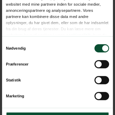
websitet med mine partnere inden for sociale medier,
annonceringspartnere og analysepartnere. Vores
partnere kan kombinere disse data med andre
oplysninger, du har givet dem, eller som de har indsamlet
fra din brug af deres tjenester. Du kan læse mere om
websitets brug af cookies i vores
cookiepolitik
, hvor du
også nemt kan ændre dine cookieindstillinger.
Samtykkevalg
Nødvendig
Præferencer
Statistik
Marketing