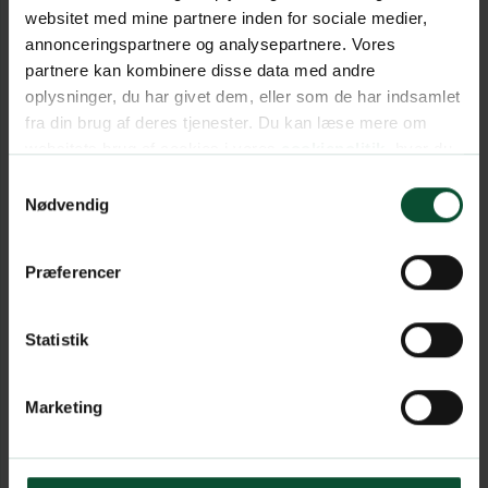
websitet med mine partnere inden for sociale medier,
annonceringspartnere og analysepartnere. Vores
partnere kan kombinere disse data med andre
oplysninger, du har givet dem, eller som de har indsamlet
fra din brug af deres tjenester. Du kan læse mere om
websitets brug af cookies i vores
cookiepolitik
, hvor du
også nemt kan ændre dine cookieindstillinger.
Samtykkevalg
Nødvendig
Præferencer
Statistik
Marketing