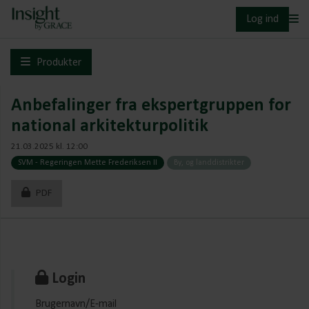
Log ind
Produkter
Anbefalinger fra ekspertgruppen for
national arkitekturpolitik
21.03.2025 kl. 12:00
SVM - Regeringen Mette Frederiksen II
By, og landdistrikter
PDF
Login
Brugernavn/E-mail