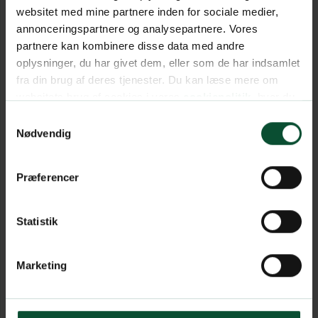
websitet med mine partnere inden for sociale medier,
annonceringspartnere og analysepartnere. Vores
partnere kan kombinere disse data med andre
oplysninger, du har givet dem, eller som de har indsamlet
fra din brug af deres tjenester. Du kan læse mere om
websitets brug af cookies i vores
cookiepolitik
, hvor du
også nemt kan ændre dine cookieindstillinger.
Samtykkevalg
Nødvendig
Præferencer
Statistik
Marketing