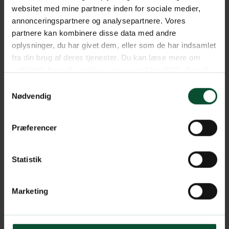
websitet med mine partnere inden for sociale medier,
annonceringspartnere og analysepartnere. Vores
partnere kan kombinere disse data med andre
oplysninger, du har givet dem, eller som de har indsamlet
fra din brug af deres tjenester. Du kan læse mere om
websitets brug af cookies i vores
cookiepolitik
, hvor du
også nemt kan ændre dine cookieindstillinger.
Samtykkevalg
Nødvendig
Præferencer
Statistik
Marketing