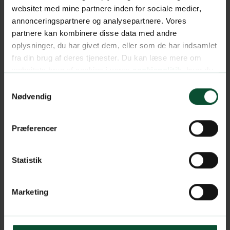
websitet med mine partnere inden for sociale medier,
annonceringspartnere og analysepartnere. Vores
partnere kan kombinere disse data med andre
oplysninger, du har givet dem, eller som de har indsamlet
fra din brug af deres tjenester. Du kan læse mere om
websitets brug af cookies i vores
cookiepolitik
, hvor du
også nemt kan ændre dine cookieindstillinger.
Samtykkevalg
Nødvendig
Præferencer
Statistik
Marketing