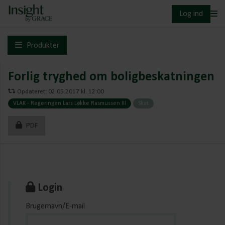
Log ind
Produkter
Forlig tryghed om boligbeskatningen
Opdateret: 02.05.2017 kl. 12:00
VLAK - Regeringen Lars Løkke Rasmussen III
Skat
PDF
Login
Brugernavn/E-mail