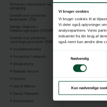
Partiernes sekretariater og
opbygning
Husk mig
Vi bruger cookies
Overblik over partiernes
Log ind
Vi bruger cookies til at tilpas
landsmøder 2026
Vi deler også oplysninger om
Særlige rådgivere i
Har du glemt din
analysepartnere. Vores partn
Firkløverregeringen (SSFMRV)
indsamlet fra din brug af de
Overblik over partiernes
også nemt kan ændre dine coo
sommergruppemøder 2026
Socialdemokratiet
Samtykkevalg
Socialistisk Folkeparti
Nødvendig
Moderaterne
Radikale Venstre
Venstre
Liberal Alliance
Kun nødvendige cook
Dansk Folkeparti
Konservative