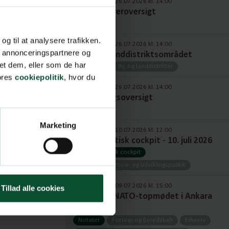
Opdateret: 26.07.2026 kl. 14:00
Fuld ordføreroversigt
Ordførere
 og til at analysere trafikken.
Opdateret: 26.07.2026 kl. 14:00
, annonceringspartnere og
Byer- og Landdistriktsområdet
et dem, eller som de har
Ordførere
By, og landdistrikter
vores
cookiepolitik
, hvor du
Opdateret: 26.07.2026 kl. 14:00
Fuld udvalgsoversigt
Udvalg
Marketing
Opdateret: 10.07.2026 kl. 12:00
Europapolitisk cockpit - 10. juli 2026
Europapolitisk cockpit
Udenrigs-, europa- og udviklingspolitik
Opdateret: 09.07.2026 kl. 15:00
Tillad alle cookies
Notat om NATO-topmødet i Ankara
2026
Notater
Forsvar og beredskab
Erhverv