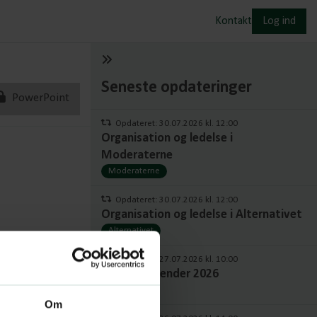
Kontakt
Log ind
Seneste opdateringer
PowerPoint
Opdateret: 30.07.2026 kl. 12:00
Organisation og ledelse i
Moderaterne
Moderaterne
Opdateret: 30.07.2026 kl. 12:00
Organisation og ledelse i Alternativet
Alternativet
Opdateret: 27.07.2026 kl. 10:00
Politisk kalender 2026
Kalender
Om