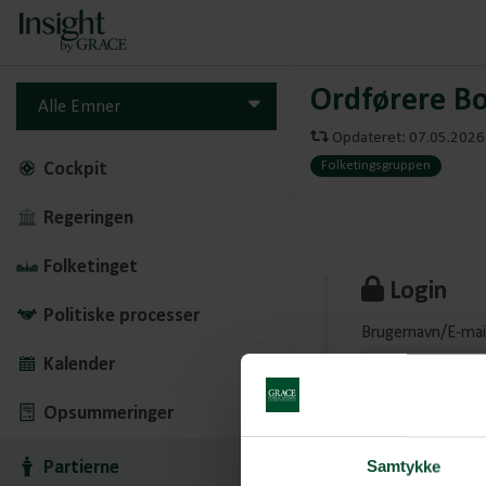
Ordførere Bo
Alle Emner
Opdateret: 07.05.2026 
Folketingsgruppen
Cockpit
Regeringen
Folketinget
Login
Politiske processer
Brugernavn/E-mai
Kalender
Opsummeringer
Kodeord
Samtykke
Partierne