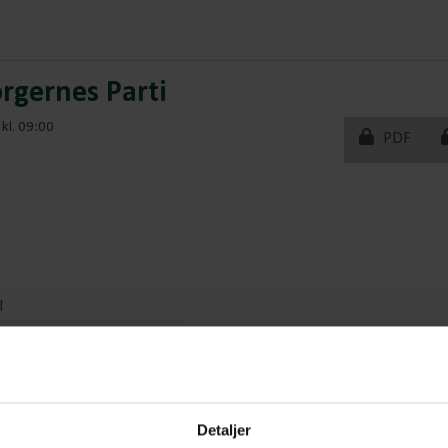
rgernes Parti
kl. 09:00
PDF
l
Detaljer