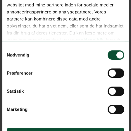
websitet med mine partnere inden for sociale medier,
annonceringspartnere og analysepartnere. Vores
partnere kan kombinere disse data med andre
oplysninger, du har givet dem, eller som de har indsamlet
fra din brug af deres tjenester. Du kan læse mere om
websitets brug af cookies i vores
cookiepolitik
, hvor du
også nemt kan ændre dine cookieindstillinger.
Samtykkevalg
Nødvendig
Præferencer
Statistik
Marketing