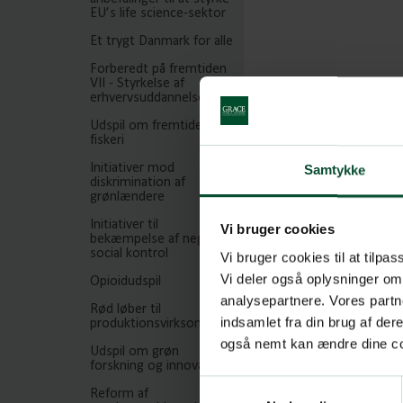
EU’s life science-sektor
Et trygt Danmark for alle
Forberedt på fremtiden
VII - Styrkelse af
erhvervsuddannelserne
Udspil om fremtidens
fiskeri
Initiativer mod
Samtykke
diskrimination af
grønlændere
Initiativer til
Vi bruger cookies
bekæmpelse af negativ
social kontrol
Vi bruger cookies til at tilpas
Vi deler også oplysninger om
Opioidudspil
analysepartnere. Vores partn
Rød løber til
indsamlet fra din brug af de
produktionsvirksomheder
også nemt kan ændre dine coo
Udspil om grøn
forskning og innovation
Samtykkevalg
Reform af