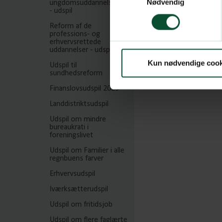
Nødvendig
ungdomsuddannelserne
- udspil
Reform af de
professions- og
erhvervsrettede
uddannelser - udspil
Kun nødvendige cook
Udspil til
sundhedsreform
Finanslovsudspil 2025
Landdistriktsudspil
Udspil om mindre
bureaukrati i
foreningslivet
Udspil om Familier i alle
regnbuens farver
Erhvervsudspil
Iværksætterudspil
Udspil om fritidsjob
Udspil om flere faglærte