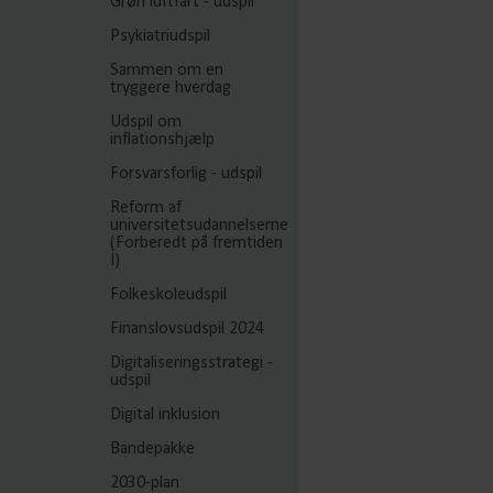
Grøn luftfart - udspil
Psykiatriudspil
Sammen om en
tryggere hverdag
Udspil om
inflationshjælp
Forsvarsforlig - udspil
Reform af
universitetsudannelserne
(Forberedt på fremtiden
I)
Folkeskoleudspil
Finanslovsudspil 2024
Digitaliseringsstrategi -
udspil
Digital inklusion
Bandepakke
2030-plan