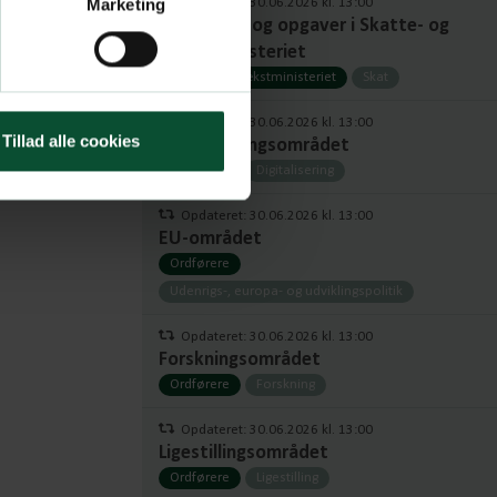
Marketing
Opdateret: 30.06.2026 kl. 13:00
Prioriteter og opgaver i Skatte- og
Vækstministeriet
Skatte- og Vækstministeriet
Skat
Opdateret: 30.06.2026 kl. 13:00
Tillad alle cookies
Digitaliseringsområdet
Ordførere
Digitalisering
Opdateret: 30.06.2026 kl. 13:00
EU-området
Ordførere
Udenrigs-, europa- og udviklingspolitik
Opdateret: 30.06.2026 kl. 13:00
Forskningsområdet
Ordførere
Forskning
Opdateret: 30.06.2026 kl. 13:00
Ligestillingsområdet
Ordførere
Ligestilling