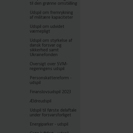
til den grønne omstiilling
Udspil om fremrykning
af militære kapaciteter
Udspil om udvidet
værnepligt
Udspil om styrkelse af
dansk forsvar og
sikkerhed samt
Ukrainefonden
Oversigt over SVM-
regeringens udspil
Personskattereform -
udspil
Finanslovsudspil 2023
Ældreudspil
Udspil til første delaftale
under forsvarsforliget
Energiparker - udspil