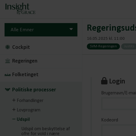
Regeringsuds
Alle Emner
16.05.2025 kl. 11:00
SVM-Regeringen
Justits
Cockpit
Regeringen
Folketinget
Login
Politiske processer
Brugernavn/E-mai
Forhandlinger
Lovprogram
Udspil
Kodeord
Udspil om beskyttelse af
ofre for vold i nære