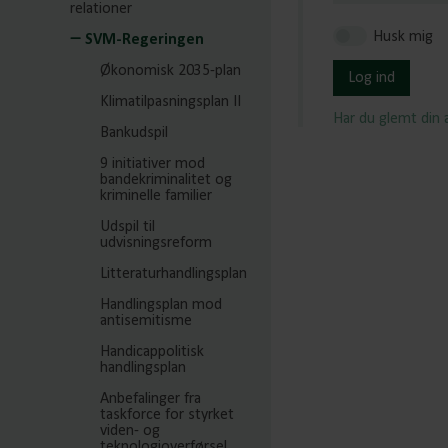
relationer
Husk mig
SVM-Regeringen
Økonomisk 2035-plan
Log ind
Klimatilpasningsplan II
Har du glemt din
Bankudspil
9 initiativer mod
bandekriminalitet og
kriminelle familier
Udspil til
udvisningsreform
Litteraturhandlingsplan
Handlingsplan mod
antisemitisme
Handicappolitisk
handlingsplan
Anbefalinger fra
taskforce for styrket
viden- og
teknologioverførsel