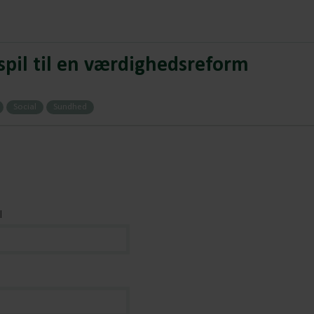
pil til en værdighedsreform
Social
Sundhed
l