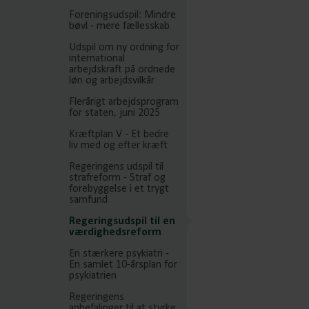
Foreningsudspil: Mindre
bøvl - mere fællesskab
Udspil om ny ordning for
international
arbejdskraft på ordnede
løn og arbejdsvilkår
Flerårigt arbejdsprogram
for staten, juni 2025
Kræftplan V - Et bedre
liv med og efter kræft
Regeringens udspil til
strafreform - Straf og
forebyggelse i et trygt
samfund
Regeringsudspil til en
værdighedsreform
En stærkere psykiatri -
En samlet 10-årsplan for
psykiatrien
Regeringens
anbefalinger til at styrke