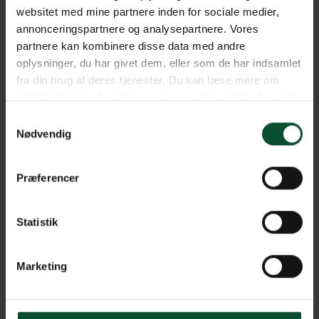
websitet med mine partnere inden for sociale medier,
annonceringspartnere og analysepartnere. Vores
partnere kan kombinere disse data med andre
oplysninger, du har givet dem, eller som de har indsamlet
fra din brug af deres tjenester. Du kan læse mere om
websitets brug af cookies i vores
cookiepolitik
, hvor du
også nemt kan ændre dine cookieindstillinger.
Samtykkevalg
Nødvendig
Præferencer
Statistik
Marketing