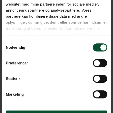
websitet med mine partnere inden for sociale medier,
annonceringspartnere og analysepartnere. Vores
partnere kan kombinere disse data med andre
oplysninger, du har givet dem, eller som de har indsamlet
fra din brug af deres tjenester. Du kan læse mere om
websitets brug af cookies i vores
cookiepolitik
, hvor du
også nemt kan ændre dine cookieindstillinger.
Samtykkevalg
Nødvendig
Præferencer
Statistik
Marketing