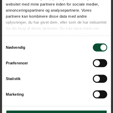
websitet med mine partnere inden for sociale medier,
annonceringspartnere og analysepartnere. Vores
partnere kan kombinere disse data med andre
oplysninger, du har givet dem, eller som de har indsamlet
fra din brug af deres tjenester. Du kan læse mere om
websitets brug af cookies i vores
cookiepolitik
, hvor du
også nemt kan ændre dine cookieindstillinger.
Samtykkevalg
Nødvendig
Præferencer
Statistik
Marketing