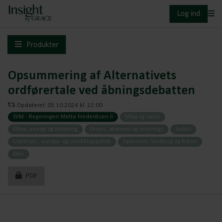
Log ind
Produkter
Opsummering af Alternativets
ordførertale ved åbningsdebatten
Opdateret: 03.10.2024 kl. 22:00
SVM - Regeringen Mette Frederiksen II
Miljø og natur
Klima, energi og forsyning
Finans, økonomi og indenrigs
Justits
Udenrigs-, europa- og udviklingspolitik
Fødevarer, landbrug og fiskeri
Børn
PDF