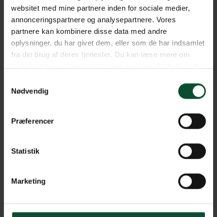
websitet med mine partnere inden for sociale medier,
annonceringspartnere og analysepartnere. Vores
partnere kan kombinere disse data med andre
oplysninger, du har givet dem, eller som de har indsamlet
fra din brug af deres tjenester. Du kan læse mere om
websitets brug af cookies i vores
cookiepolitik
, hvor du
også nemt kan ændre dine cookieindstillinger.
Samtykkevalg
Nødvendig
Præferencer
Statistik
Marketing