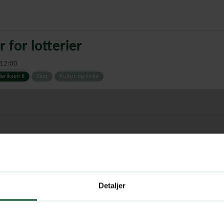
r for lotterier
 12:00
eriksen II
Skat
Kultur og kirke
Detaljer