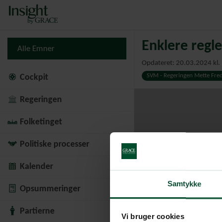
Enklere regle
Alle Emner
Opdateret: 20.03.2024 kl.
SVM - Regeringen Mette Fred
Cockpit
Regeringen
Folketinget
Politiske processer
Kalender
Samtykke
Opsummeringer
Partierne
Vi bruger cookies