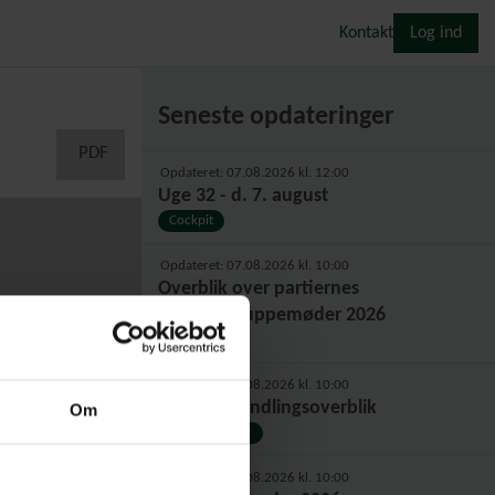
Kontakt
Log ind
Seneste opdateringer
PDF
Opdateret: 07.08.2026 kl. 12:00
Uge 32 - d. 7. august
Cockpit
Opdateret: 07.08.2026 kl. 10:00
Overblik over partiernes
sommergruppemøder 2026
Partierne
Opdateret: 06.08.2026 kl. 10:00
Fuldt forhandlingsoverblik
Om
Forhandlinger
Opdateret: 06.08.2026 kl. 10:00