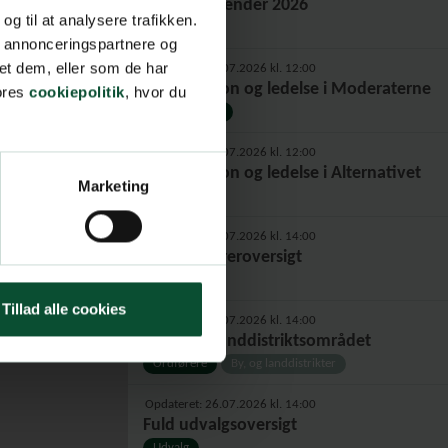
Politisk kalender 2026
 og til at analysere trafikken.
Kalender
, annonceringspartnere og
et dem, eller som de har
Opdateret: 30.07.2026 kl. 12:00
Organisation og ledelse i Moderaterne
vores
cookiepolitik
, hvor du
Moderaterne
Opdateret: 30.07.2026 kl. 12:00
Organisation og ledelse i Alternativet
Marketing
Alternativet
Opdateret: 26.07.2026 kl. 14:00
Fuld ordføreroversigt
Ordførere
Tillad alle cookies
Opdateret: 26.07.2026 kl. 14:00
Byer- og Landdistriktsområdet
Ordførere
By, og landdistrikter
Opdateret: 26.07.2026 kl. 14:00
Fuld udvalgsoversigt
Udvalg