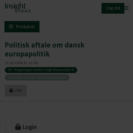
Log ind
Produkter
Politisk aftale om dansk
europapolitik
21.02.2008 kl. 12:00
VK - Regeringen Anders Fogh Rasmussen III
Udenrigs-, europa- og udviklingspolitik
PDF
Login