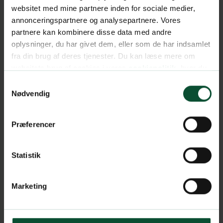
websitet med mine partnere inden for sociale medier,
annonceringspartnere og analysepartnere. Vores
partnere kan kombinere disse data med andre
oplysninger, du har givet dem, eller som de har indsamlet
fra din brug af deres tjenester. Du kan læse mere om
websitets brug af cookies i vores
cookiepolitik
, hvor du
også nemt kan ændre dine cookieindstillinger.
Samtykkevalg
Nødvendig
Præferencer
Statistik
Marketing