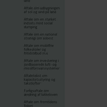
land
Aftale om udbygningen
af sol og vind på land
Aftale om en styrket
indsats mod social
dumping
Aftale om en national
strategi om asbest
Aftale om mobilfrie
folkeskoler og
fritidstilbud m.v.
Aftale om investering i
jordbaserede luft- og
missilforsvarssystemer
Aftaletekst om
kapacitetsstyring og
takstlofter
Forligsaftale om
ændring af lukkeloven
Aftale om fremtidens
fiskeri