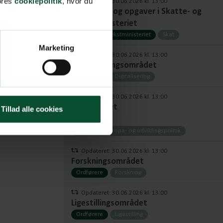
vores
cookiepolitik
, hvor du
Opdateret: 30.06.2026 kl. 13:00
Prioriteter og opgaver i Skatte- og
Vækstministeriet
Skatte- og Vækstministeriet
Skat
Marketing
Opdateret: 30.06.2026 kl. 13:00
Digitaliseringsområdet
Ordførere
Digitalisering
Opdateret: 30.06.2026 kl. 13:00
EU-området
Tillad alle cookies
Ordførere
Udenrigs-, europa- og udviklingspolitik
Opdateret: 30.06.2026 kl. 13:00
Forskningsområdet
Ordførere
Forskning
Opdateret: 30.06.2026 kl. 13:00
Ligestillingsområdet
Ordførere
Ligestilling