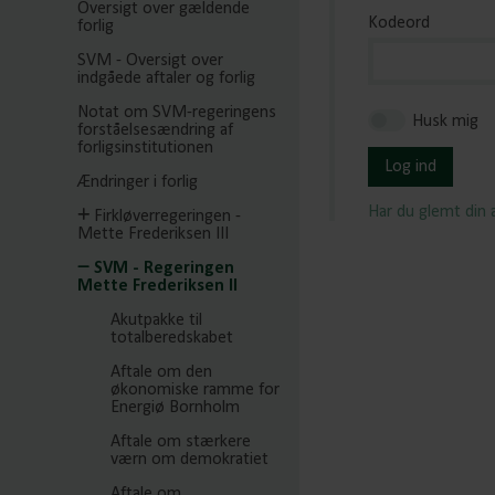
Oversigt over gældende
Kodeord
forlig
SVM - Oversigt over
indgåede aftaler og forlig
Notat om SVM-regeringens
Husk mig
forståelsesændring af
forligsinstitutionen
Log ind
Ændringer i forlig
Har du glemt din
Firkløverregeringen -
Mette Frederiksen III
SVM - Regeringen
Mette Frederiksen II
Akutpakke til
totalberedskabet
Aftale om den
økonomiske ramme for
Energiø Bornholm
Aftale om stærkere
værn om demokratiet
Aftale om