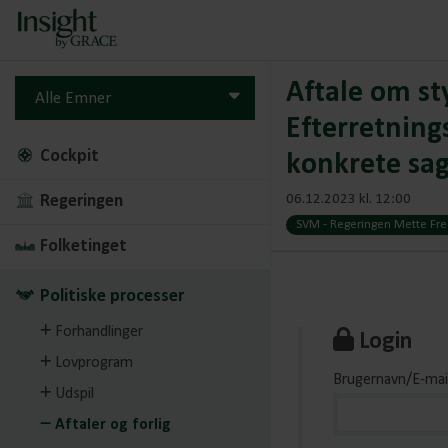
Aftale om st
Alle Emner
Efterretning
Cockpit
konkrete sa
Regeringen
06.12.2023 kl. 12:00
SVM - Regeringen Mette Fred
Folketinget
Politiske processer
Forhandlinger
Login
Lovprogram
Brugernavn/E-mai
Udspil
Aftaler og forlig