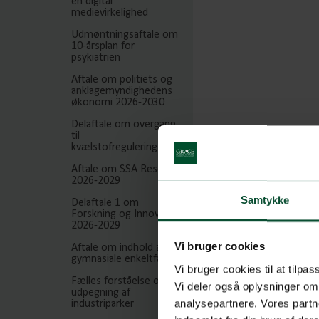
en digital
medievirkelighed
Udmøntningsaftale om
10-årsplan for
psykiatrien
Aftale om politiets og
anklagemyndighedens
økonomi 2026-2030
Delaftale om overgang
til
kvælstofreguleringsmodel
Aftale om SSA Reserven
2026-2029
Samtykke
Delaftale 1 om
Forskning og Innovation
2026-2029
Vi bruger cookies
Aftale om indhold af
gymnasiale enkeltfag
Vi bruger cookies til at tilpas
Fælles forståelse om
Vi deler også oplysninger om
udpegning af
analysepartnere. Vores partn
industriparker