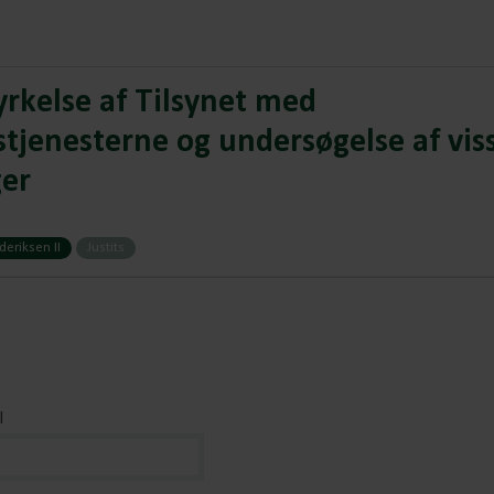
yrkelse af Tilsynet med
stjenesterne og undersøgelse af vis
ger
eriksen II
Justits
l