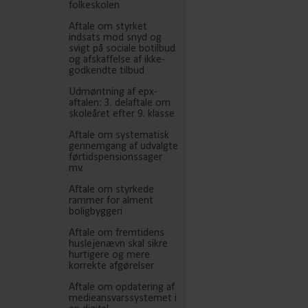
folkeskolen
Aftale om styrket
indsats mod snyd og
svigt på sociale botilbud
og afskaffelse af ikke-
godkendte tilbud
Udmøntning af epx-
aftalen: 3. delaftale om
skoleåret efter 9. klasse
Aftale om systematisk
gennemgang af udvalgte
førtidspensionssager
mv.
Aftale om styrkede
rammer for alment
boligbyggeri
Aftale om fremtidens
huslejenævn skal sikre
hurtigere og mere
korrekte afgørelser
Aftale om opdatering af
medieansvarssystemet i