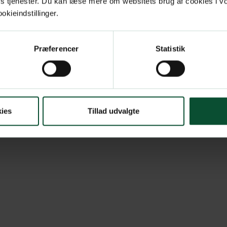
res tjenester. Du kan læse mere om websitets brug af cookies i 
kieindstillinger.
Præferencer
Statistik
ies
Tillad udvalgte