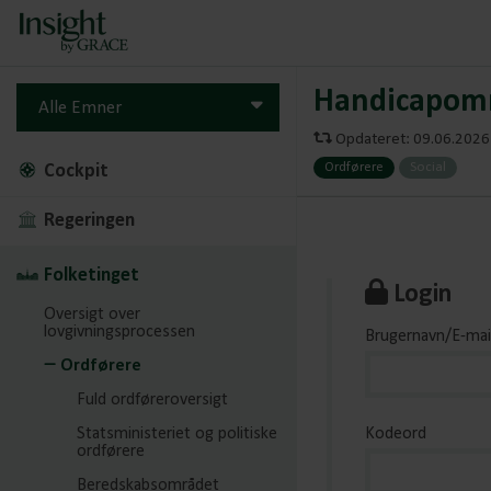
Handicapom
Alle Emner
Opdateret: 09.06.2026 
Ordførere
Social
Cockpit
Regeringen
Folketinget
Login
Oversigt over
lovgivningsprocessen
Brugernavn/E-mai
Ordførere
Fuld ordføreroversigt
Statsministeriet og politiske
Kodeord
ordførere
Beredskabsområdet