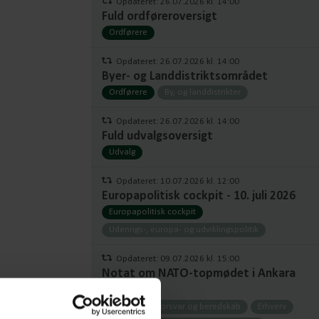
Opdateret: 26.07.2026 kl. 14:00
Fuld ordføreroversigt
Ordførere
Opdateret: 26.07.2026 kl. 14:00
Byer- og Landdistriktsområdet
Ordførere
By, og landdistrikter
Opdateret: 26.07.2026 kl. 14:00
Fuld udvalgsoversigt
Udvalg
Opdateret: 10.07.2026 kl. 12:00
Europapolitisk cockpit - 10. juli 2026
Europapolitisk cockpit
Udenrigs-, europa- og udviklingspolitik
Opdateret: 09.07.2026 kl. 15:00
Notat om NATO-topmødet i Ankara
2026
Notater
Forsvar og beredskab
Erhverv