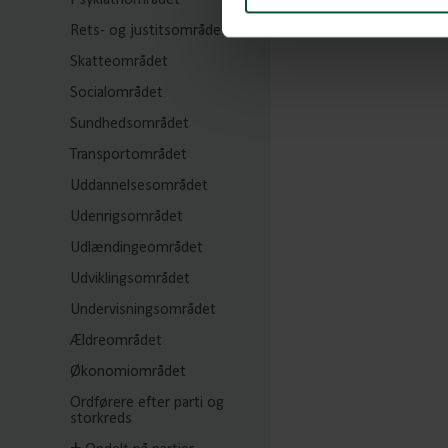
Psykiatriområdet
Rets- og justitsområdet
Skatteområdet
Socialområdet
Sundhedsområdet
Transportområdet
Uddannelsesområdet
Udenrigsområdet
Udlændingeområdet
Udviklingsområdet
Undervisningsområdet
Ældreområdet
Økonomiområdet
Ordførere efter parti og
storkreds