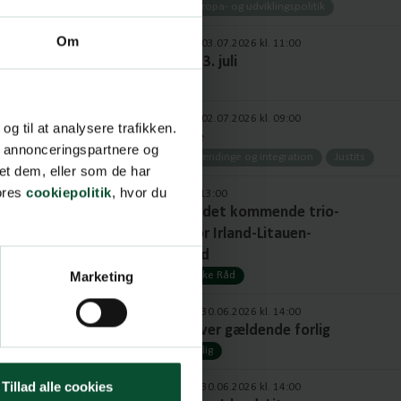
Udenrigs-, europa- og udviklingspolitik
Om
Opdateret: 03.07.2026 kl. 11:00
Uge 27 - d. 3. juli
Cockpit
Opdateret: 02.07.2026 kl. 09:00
 og til at analysere trafikken.
Strafpakke
, annonceringspartnere og
2026
Udlændinge og integration
Justits
et dem, eller som de har
vores
cookiepolitik
, hvor du
01.07.2026 kl. 13:00
Analyse af det kommende trio-
program for Irland-Litauen-
Grækenland
Marketing
Det Europæiske Råd
Opdateret: 30.06.2026 kl. 14:00
Oversigt over gældende forlig
Aftaler og forlig
Tillad alle cookies
Opdateret: 30.06.2026 kl. 14:00