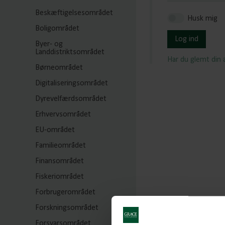
Beskæftigelsesområdet
Husk mig
Boligområdet
Log ind
Byer- og
Landdistriktsområdet
Har du glemt din
Børneområdet
Digitaliseringsområdet
Dyrevelfærdsområdet
Erhvervsområdet
EU-området
Familieområdet
Finansområdet
Fiskeriområdet
Forbrugerområdet
Forskningsområdet
Forsvarsområdet