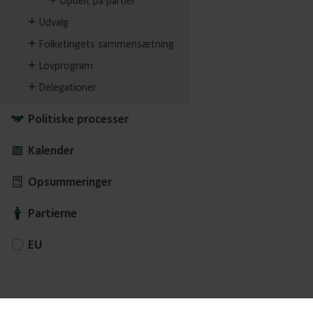
Opdelt på partier
Udvalg
Folketingets sammensætning
Lovprogram
Delegationer
Politiske processer
Kalender
Opsummeringer
Partierne
EU