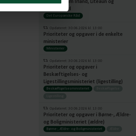
Trio-program Irland, Liteaun og
Grækenland
Det Europæiske Råd
Opdateret: 30.06.2026 kl. 13:00
Prioriteter og opgaver i de enkelte
ministerier
Ministerier
Opdateret: 30.06.2026 kl. 13:00
Prioriteter og opgaver i
Beskæftigelses- og
Ligestillingsministeriet (ligestilling)
Beskæftigelsesministeriet
Beskæftigelse
Ligestilling
Opdateret: 30.06.2026 kl. 13:00
Prioriteter og opgaver i Børne-, Ældre-
og Boligministeriet (ældre)
Børne-, Ældre- og Boligministeriet
Ældre