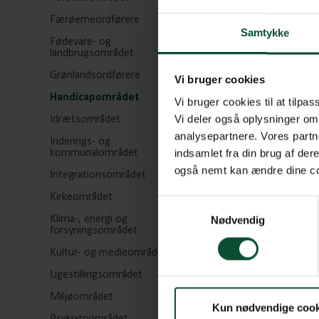
Færøerneordførere
Samtykke
Fødevare- og
landbrugsområdet
Grønlandsordførere
Vi bruger cookies
Handicapområdet
Vi bruger cookies til at tilpas
Vi deler også oplysninger om
Idrætsområdet
analysepartnere. Vores partn
Indenrigs- og
indsamlet fra din brug af de
kommunalområdet
også nemt kan ændre dine coo
Integrationsområdet
Kirkeområdet
Samtykkevalg
Klima-, energi og
Nødvendig
forsyningsområdet
Kultur- og medieområdet
Ligestillingsområdet
Miljøområdet
Kun nødvendige cook