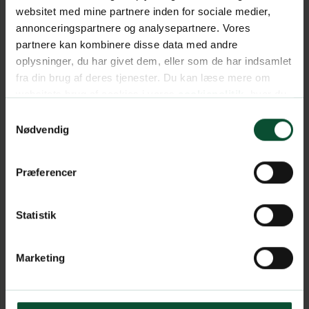
websitet med mine partnere inden for sociale medier,
annonceringspartnere og analysepartnere. Vores
partnere kan kombinere disse data med andre
oplysninger, du har givet dem, eller som de har indsamlet
fra din brug af deres tjenester. Du kan læse mere om
websitets brug af cookies i vores
cookiepolitik
, hvor du
også nemt kan ændre dine cookieindstillinger.
Samtykkevalg
Nødvendig
Præferencer
Statistik
Marketing