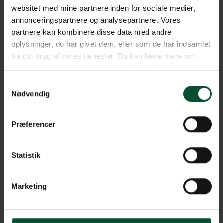
websitet med mine partnere inden for sociale medier,
annonceringspartnere og analysepartnere. Vores
partnere kan kombinere disse data med andre
oplysninger, du har givet dem, eller som de har indsamlet
fra din brug af deres tjenester. Du kan læse mere om
websitets brug af cookies i vores
cookiepolitik
, hvor du
også nemt kan ændre dine cookieindstillinger.
Samtykkevalg
Nødvendig
Præferencer
Statistik
Marketing