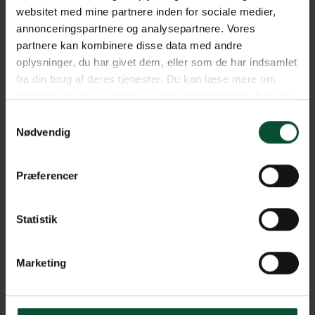
websitet med mine partnere inden for sociale medier,
annonceringspartnere og analysepartnere. Vores
partnere kan kombinere disse data med andre
oplysninger, du har givet dem, eller som de har indsamlet
fra din brug af deres tjenester. Du kan læse mere om
websitets brug af cookies i vores
cookiepolitik
, hvor du
også nemt kan ændre dine cookieindstillinger.
Samtykkevalg
Nødvendig
Præferencer
Statistik
Marketing